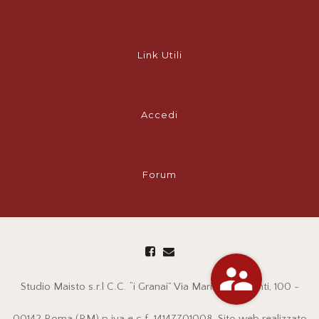
Link Utili
Accedi
Forum
Studio Maisto s.r.l C.C. “i Granai” Via Mario Rigamonti, 100 -
00142 Roma (RM) p.iva e c.f. 14147701008. Sito web realizzato